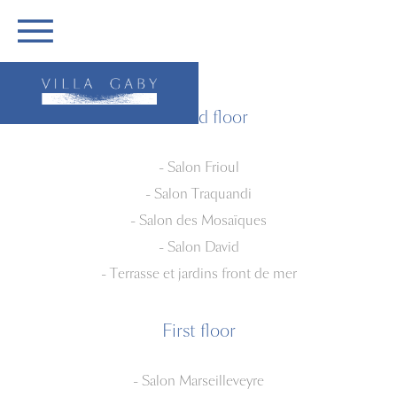
ASSEMBLÉE GÉNÉRALE UMF
THE ARCHITECTURAL PROCESS
CONTACT US
PACKAGES
FACEBOOK
FRANÇAIS
KEEP ME UPDATED
ACCESS
Ground floor
- Salon Frioul
- Salon Traquandi
- Salon des Mosaïques
- Salon David
- Terrasse et jardins front de mer
First floor
- Salon Marseilleveyre