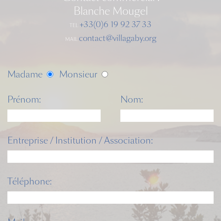
Blanche Mougel
+33(0)6 19 92 37 33
TEL
contact@villagaby.org
MAIL
Madame
Monsieur
Prénom:
Nom:
Entreprise / Institution / Association:
Téléphone: