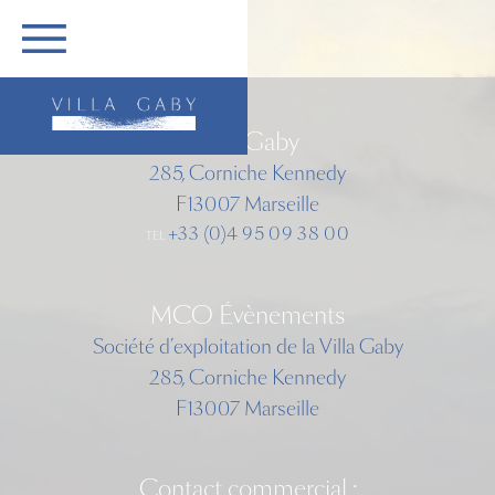
ASSEMBLÉE GÉNÉRALE UMF
DÉMARCHE ARCHITECTURALE
NOUS CONTACTER
FORFAITS
FACEBOOK
ENGLISH
ME TENIR INFORMÉ
ACCÈS
Villa Gaby
285, Corniche Kennedy
F13007 Marseille
+33 (0)4 95 09 38 00
TEL
MCO Évènements
Société d’exploitation de la Villa Gaby
285, Corniche Kennedy
F13007 Marseille
Contact commercial :