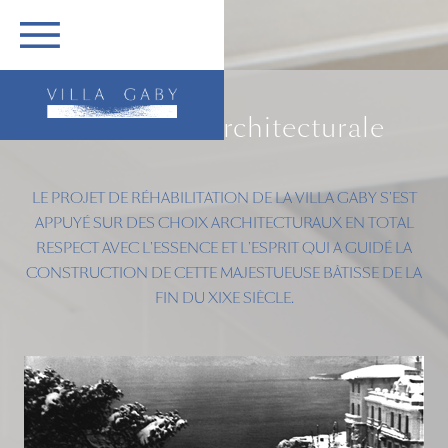
ASSEMBLÉE GÉNÉRALE UMF
DÉMARCHE ARCHITECTURALE
NOUS CONTACTER
FORFAITS
FACEBOOK
ENGLISH
ME TENIR INFORMÉ
ACCÈS
Démarche Architecturale
LE PROJET DE RÉHABILITATION DE LA VILLA GABY S'EST
APPUYÉ SUR DES CHOIX ARCHITECTURAUX EN TOTAL
RESPECT AVEC L'ESSENCE ET L'ESPRIT QUI A GUIDÉ LA
CONSTRUCTION DE CETTE MAJESTUEUSE BÂTISSE DE LA
FIN DU XIXE SIÈCLE.